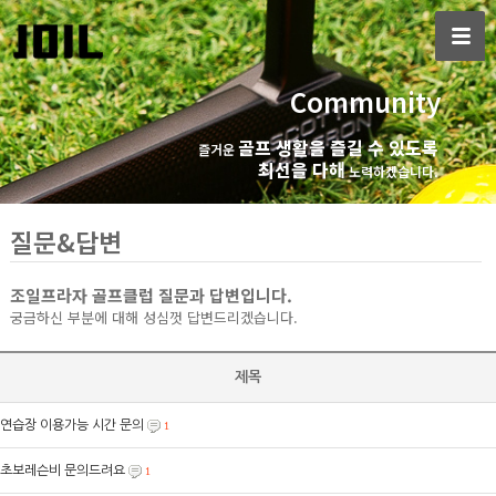
Community
골프 생활을 즐길 수 있도록
즐거운
최선을 다해
노력하겠습니다.
질문&답변
조일프라자 골프클럽 질문과 답변입니다.
궁금하신 부분에 대해 성심껏 답변드리겠습니다.
제목
연습장 이용가능 시간 문의
1
초보레슨비 문의드려요
1